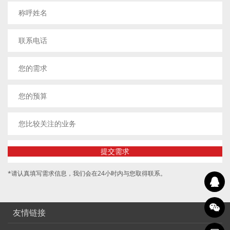
*请认真填写需求信息，我们会在24小时内与您取得联系。
友情链接