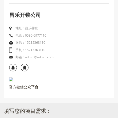
昌乐开锁公司
地址：昌乐县城
电话：0536-6977110
微信：15215363110
手机：15215363110
邮箱：admin@admin.com
官方微信公众平台
填写您的项目需求：