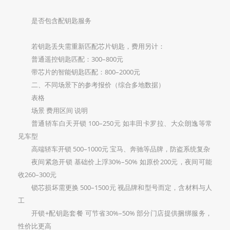
是否包含配钥匙服务‌
若钥匙丢失需重新匹配芯片钥匙，费用另计：
普通遥控钥匙匹配：‌300–800元‌
带芯片的智能钥匙匹配：‌800–2000元‌
二、不同场景下的参考报价（综合多地数据）
表格
场景 费用区间 说明
普通轿车白天开锁 100–250元 如丰田卡罗拉、大众朗逸等常
见车型
高端轿车开锁 500–1000元 宝马、奔驰等品牌，防盗系统复杂
夜间紧急开锁 基础价上浮30%–50% 如原价200元，夜间可能
收260–300元
锁芯损坏需更换 500–1500元 视品牌和型号而定，含材料与人
工
开锁+配钥匙套餐 可节省30%–50% 部分门店提供捆绑服务，
性价比更高